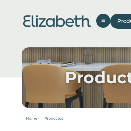
Product
Prod
Área
Baño
Cochera
Co
externa
Produc
Llegar a
Institucional
saber
Acerca de
Página de
Trabalhe
Home
Productos
inicio
Conosco
Productos