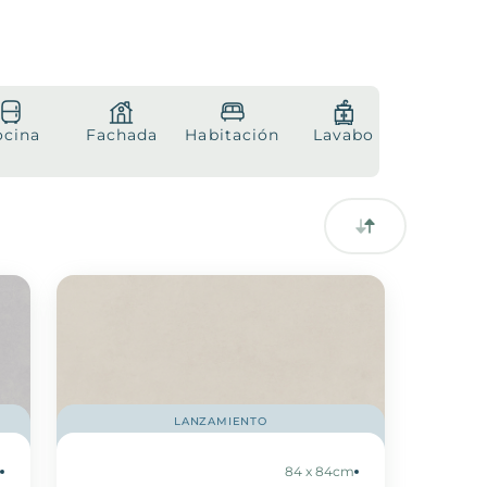
ocina
Fachada
Habitación
Lavabo
Piscina
LANZAMIENTO
m
84 x 84cm