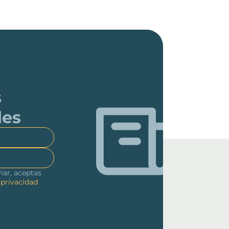
s
des
viar, aceptas
 privacidad