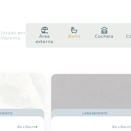
Filtrado por
Área
Baño
Cochera
C
ambiente:
externa
MIENTO
LANZAMIENTO
84 x 84cm
84 x 84c