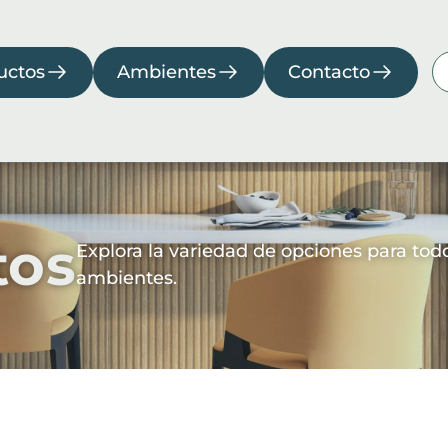
os
Ambientes
Contacto
uctos
Ambientes
Contacto
cina
Fachada
Habitación
Lavabo
Piscina
tos
Explora la variedad de opciones para todos
ambientes.
Descargas
Colecciones
Catálogos
Colección
2026
Manuales
Compliance