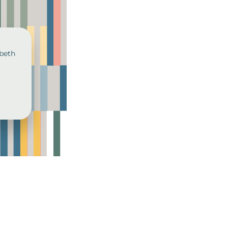
abeth