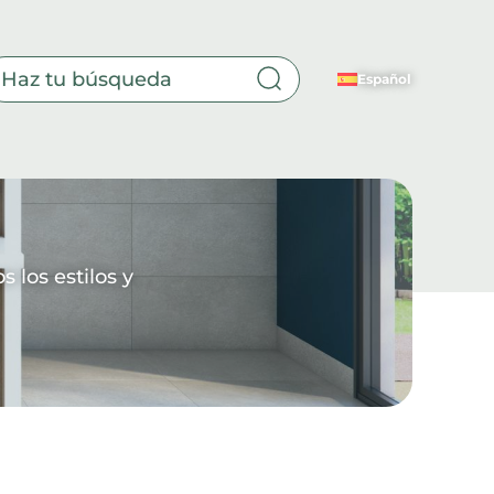
Español
Sala
de
estar
 los estilos y