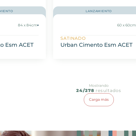
MIENTO
LANZAMIENTO
84 x 84cm
60 x 60c
SATINADO
to Esm ACET
Urban Cimento Esm ACET
Mostrando
24/278
resultados
Carga más