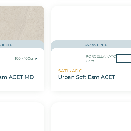
MIENTO
LANZAMIENTO
PORCELLANATO
100 x 100cm
x cm
SATINADO
Esm ACET MD
Urban Soft Esm ACET