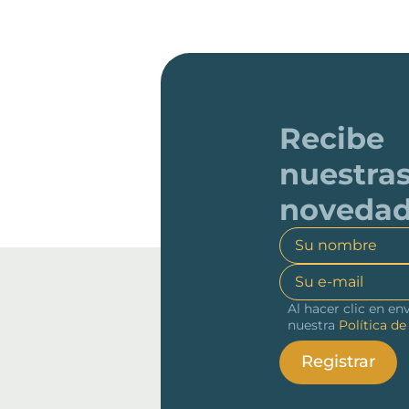
Recibe
nuestra
noveda
Al hacer clic en en
nuestra
Política de
Registrar