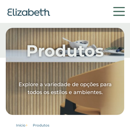
Produtos
Produtos
Ambientes
Contato
Explore a variedade de opções para
todos os estilos e ambientes.
Conheça
Início
Produtos
Institucional
Home