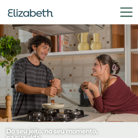
Produtos
Ambientes
Contato
Conheça
Do seu jeito, no seu momento,
Institucional
Home
na sua vida.