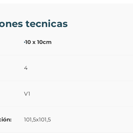
iones tecnicas
10 x 10cm
4
V1
ión:
101,5x101,5