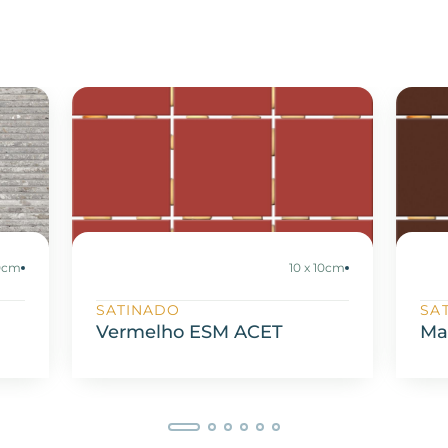
20cm
10 x 10cm
SATINADO
SA
Vermelho ESM ACET
Ma