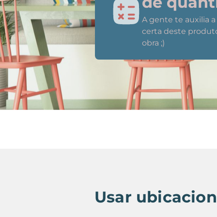
de quant
A gente te auxilia 
certa deste produt
obra ;)
Usar ubicacio