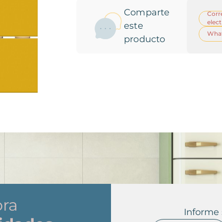
Comparte
Corr
elec
este
Wha
producto
ora
Informe