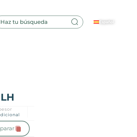
Español
Sala
de
estar
ILH
pesor
adicional
parar