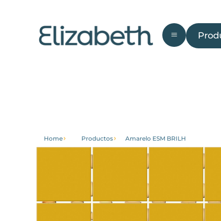
Product
Prod
Área
Baño
Cochera
Co
externa
Home
Productos
Amarelo ESM BRILH
Llegar a
Institucional
saber
Acerca de
Página de
Trabalhe
inicio
Conosco
Productos