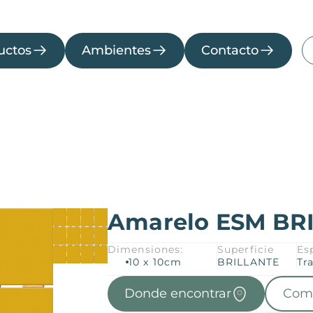
os
Ambientes
Contacto
uctos
Ambientes
Contacto
cina
Fachada
Habitación
Lavabo
Piscina
Amarelo ESM BR
Descargas
Colecciones
Dimensiones:
Superficie
Es
Catálogos
Colección
10 x 10cm
BRILLANTE
Tr
2026
Manuales
Donde encontrar
Com
Compliance