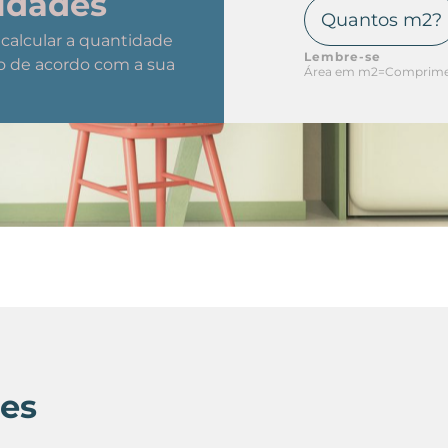
idades
a calcular a quantidade
Lembre-se
o de acordo com a sua
Área em m2=Comprimen
nes