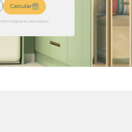
Calcular
to×Largura do seu espaço