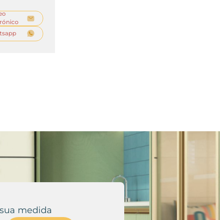
eo
trónico
tsapp
 sua medida