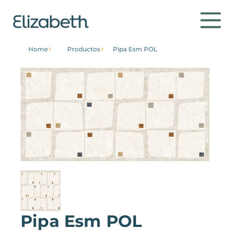
Home
Productos
Pipa Esm POL
Productos
Ambientes
Contacto
Llegar a saber
Pipa Esm POL
Institucional
Página de inicio