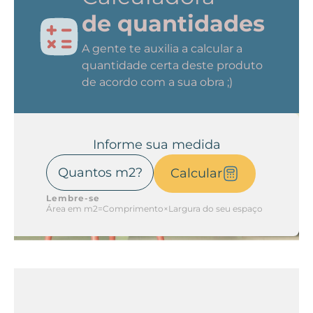
de quantidades
A gente te auxilia a calcular a
quantidade certa deste produto
de acordo com a sua obra ;)
Informe sua medida
Calcular
Lembre-se
Área em m2=Comprimento×Largura do seu espaço