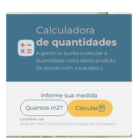
Calculadora
de quantidades
A gente te auxilia a calcular a
quantidade certa deste produto
de acordo com a sua obra ;)
Informe sua medida
Calcular
Lembre-se
Área em m2=Comprimento×Largura do seu espaço