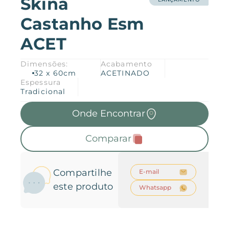
Skina
Castanho Esm
Produtos
Downloads
Sobre nós
ACET
Dimensões:
Acabamento
Ambientes
Blog
32 x 60cm
ACETINADO
Coleções
Catálogos
Espessura
Tradicional
Onde Encontrar
Trabalhe Conosco
Manuais
Onde Encontrar
Coleção 2026
Português
Comparar
Contato
Compartilhe
E-mail
este produto
Whatsapp