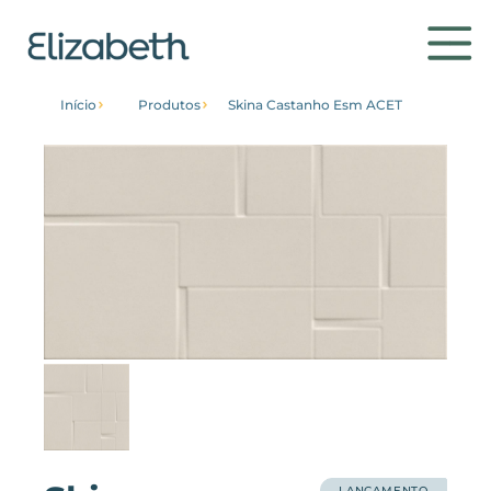
Início
Produtos
Skina Castanho Esm ACET
Produtos
Ambientes
Contato
Conheça
Institucional
Home
LANÇAMENTO