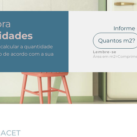
ora
Informe
idades
a calcular a quantidade
Lembre-se
o de acordo com a sua
Área em m2=Comprimen
 ACET