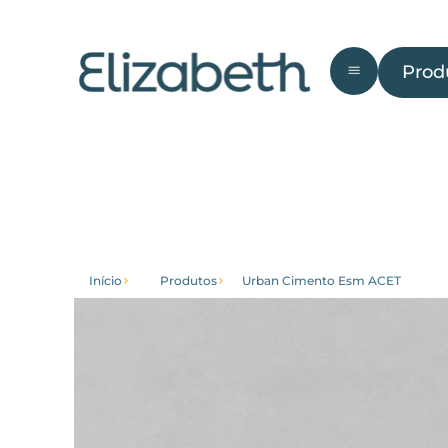
Produto
Prod
Área
Banheiro
Cozinha
Fac
Externa
Início
Produtos
Urban Cimento Esm ACET
Conheça
Institucional
Home
Sobre nós
Produtos
Blog
Ambientes
Trabalhe
Conosco