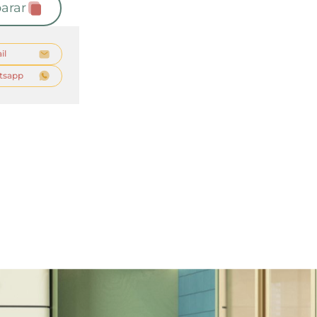
arar
il
tsapp