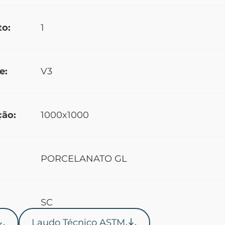
to:
1
e:
V3
ção:
1000x1000
PORCELANATO GL
SC
Laudo Técnico ASTM