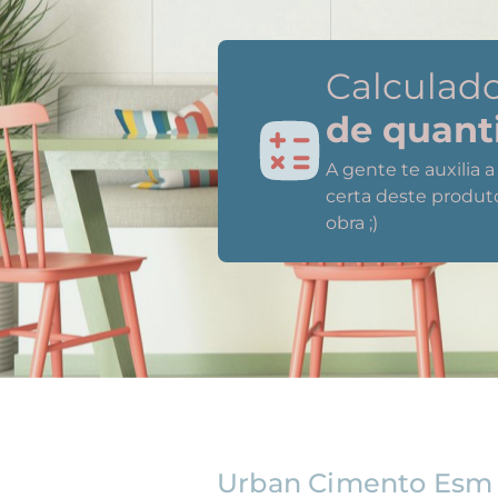
Calculad
de quant
A gente te auxilia 
certa deste produt
obra ;)
Urban Cimento Esm