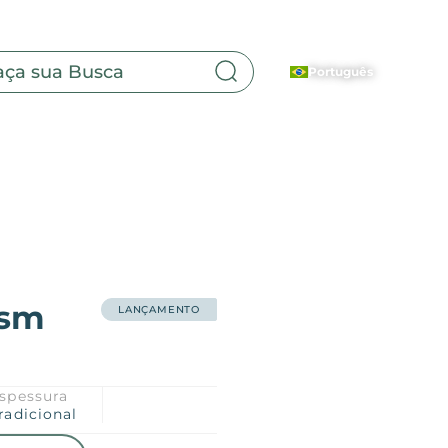
Português
Esm
LANÇAMENTO
spessura
radicional