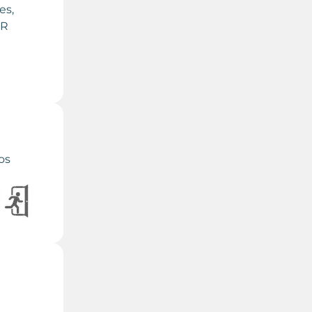
es,
IR
os