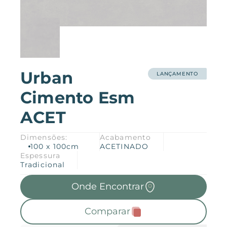
Produtos
Downloads
Sobre nós
Ambientes
Blog
Urban
Coleções
Catálogos
LANÇAMENTO
Cimento Esm
Onde Encontrar
Trabalhe Conosco
Manuais
Coleção 2026
Português
ACET
Dimensões:
Acabamento
Contato
100 x 100cm
ACETINADO
Espessura
Tradicional
Onde Encontrar
Comparar