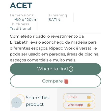
ACET
Products
Dimensions:
Finishing
Downloads
About
60 x 120cm
SATIN
Thickness
Traditional
Contact
Trabalhe Conosco
Collections
Catalogs
Com efeito ripado, o revestimento da
Elizabeth leva o aconchego da madeira para
diferentes espaços. Ripado Work é versátil e
Manuals
pode ser usado em paredes, áreas de piscina,
2026 Collection
English
espaços comerciais e muito mais.
Where to find
Compliance
Compare
Share this
E-mail
product
Whatsapp