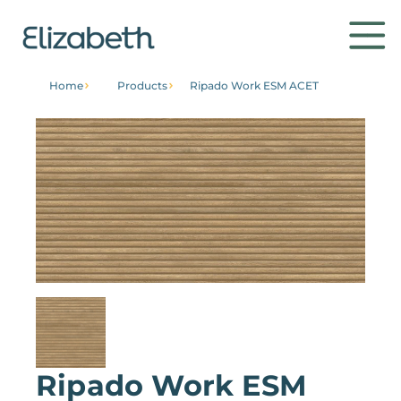
Home
Products
Ripado Work ESM ACET
Products
Environments
Contact
Get to know
Ripado Work ESM
Institutional
Home